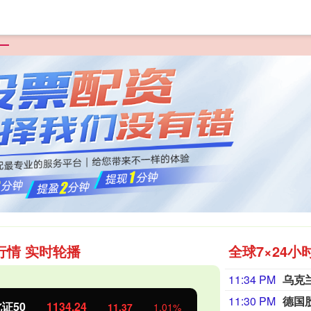
页
国汇策略
按天配资平台
互联网股票配资
炒股10倍杠杆
行情 实时轮播
全球7×24小
11:34 PM
乌克
11:30 PM
德国
证50
1134.24
创业板指
11.37
1.01%