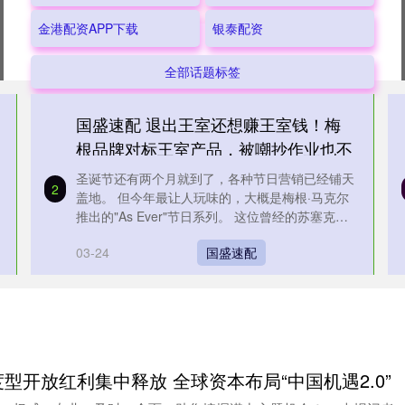
金港配资APP下载
银泰配资
全部话题标签
国盛速配 退出王室还想赚王室钱！梅
根品牌对标王室产品，被嘲抄作业也不
会
圣诞节还有两个月就到了，各种节日营销已经铺天
2
盖地。 但今年最让人玩味的，大概是梅根·马克尔
推出的"As Ever"节日系列。 这位曾经的苏塞克斯
公爵夫人，用一堆....
03-24
国盛速配
型开放红利集中释放 全球资本布局“中国机遇2.0”