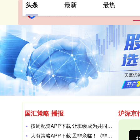
头条
最新
最热
首
国汇策略 播报
沪深京
按周配资APP下载 让班级成为共同成长的乐园
大有策略APP下载 孟非亲临！《非诚勿扰》墨尔本专场重磅启幕
沪深300
4694.44
北
43.13
0.93%