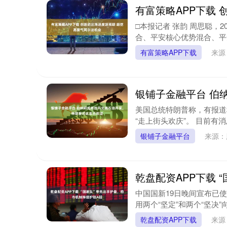
有富策略APP下载
□本报记者 张韵 周思聪，
合、平安核心优势混合、平安
有富策略APP下载
来源
银铺子金融平台 伯
美国总统特朗普称，有报道
“走上街头欢庆”。 目前有
银铺子金融平台
来源：
乾盘配资APP下载 
中国国新19日晚间宣布已
用两个“坚定”和两个“坚决”
乾盘配资APP下载
来源