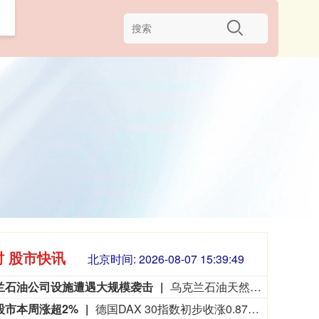
软件
时 股市快讯
北京时间:
2026-08-07 15:39:51
兰石油公司设施遭遇大规模袭击
乌克兰石油天然气公司7日说，该公司旗下乌克兰石油公司遭遇了近几个月来最大规模的袭击。乌克兰石油天然气公司在官网发布消息说，俄方过去一晚袭击了乌克兰石油公司7处石油和天然气生产设施，导致公司关键生产设备受损、油气产量大幅下降。袭击未造成人员伤亡。（新华社）
股市本周涨超2%
德国DAX 30指数初步收涨0.87%，报26368.48点，本周累计上涨大约2.8%。法国股指初步收涨0.38%，意大利股指初步收涨0.11%、银行指数跌0.17%，英国股指初步收涨0.44%。
3563.12
基金指数
72
47.56
1.35%