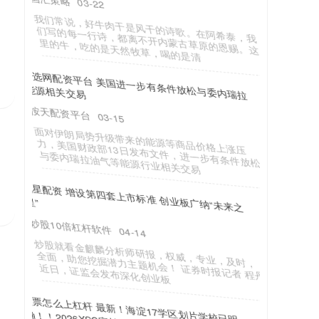
互联网股票配资
06-09
没看够《低智商犯罪》的观众，可以看过来了--
《迷墙》。 同样是悬疑喜剧，同样是现实中透着喜
感。 就连选角，都有《低智商