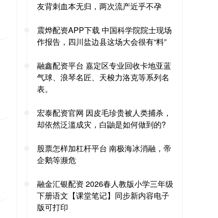
友背刺血本无归，两次流产近乎不孕
震烨配资APP下载 中国科学院院士现场
作报告，四川盐边县这场大会很有“料”
融鑫配资平台 嘉定区专业回收卡地亚蓝
气球、浪琴名匠、天梭力洛克等系列名
表。
宏泰配资官网 因皮毛珍贵被人类捕杀，
却依然泛滥成灾，白鼬是如何做到的?
股票怎样加杠杆平台 南极海冰消融，帝
企鹅等濒危
融金汇银配资 2026春人教版小学三年级
下册语文【课堂笔记】同步新内容电子
版可打印