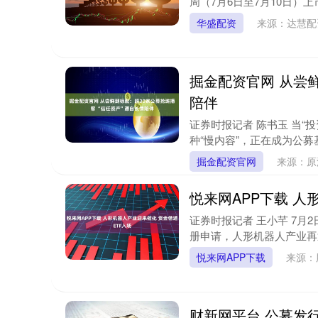
周（7月6日至7月10日）上
华盛配资
来源：达慧
掘金配资官网 从尝鲜
陪伴
证券时报记者 陈书玉 当
种“慢内容”，正在成为公募基
掘金配资官网
来源：原
悦来网APP下载 人
证券时报记者 王小芊 7
册申请，人形机器人产业再迎
悦来网APP下载
来源：
财新网平台 公募发