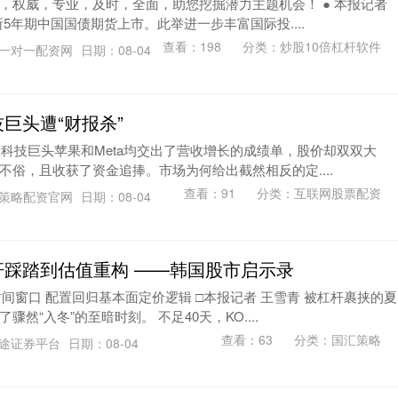
，权威，专业，及时，全面，助您挖掘潜力主题机会！ ● 本报记者
所5年期中国国债期货上市。此举进一步丰富国际投....
查看：
198
分类：
炒股10倍杠杆软件
一对一配资网
日期：08-04
巨头遭“财报杀”
股科技巨头苹果和Meta均交出了营收增长的成绩单，股价却双双大
俗，且收获了资金追捧。市场为何给出截然相反的定....
查看：
91
分类：
互联网股票配资
策略配资官网
日期：08-04
杆踩踏到估值重构 ——韩国股市启示录
间窗口 配置回归基本面定价逻辑 □本报记者 王雪青 被杠杆裹挟的夏
然“入冬”的至暗时刻。 不足40天，KO....
查看：
63
分类：
国汇策略
途证券平台
日期：08-04