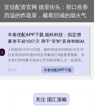
宜信配资官网 德里街头：那口焦香
四溢的炸蔬菜，藏着旧城的烟火气
丰泰优配APP下载 能科科技：拟定增
募资不超10亿元 用于“灵智”具身智能AI
训推平台研发等项目
人民财讯10月10日电，能科科技(603859)10月10
3
日发布2025年度向特定对象发行A股股票预案，本
次发行的对象为包括公司实际控制人之一赵岚在内
的不超过3....
03-21
丰泰优配APP下载
关注 国汇策略