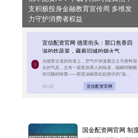
支积极投身金融教育宣传周 多维发
力守护消费者权益
宜信配资官网 德里街头：那口焦香四
溢的炸蔬菜，藏着旧城的烟火气
当德里古老的街道上，空气中弥漫着尘土与香料混
1
合的气息，总有一股更加诱人的味道，能瞬间唤醒
你沉睡的味蕾——那是油锅里此起彼伏的“滋
啦”声，是裹着金黄脆衣的蔬菜即将....
03-22
宜信配资官网
国金配资网官网 制度