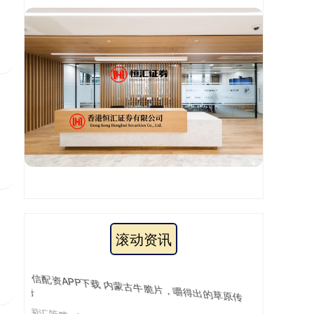
滚动资讯
环球策略配资 仅播2集就收视破1，郭京飞令观众成
功入坑，悬疑剧又有天花板了