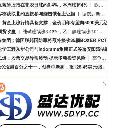
区蓝筹股指在非农日涨约0.4%，本周涨超4%
欧洲STOXX 600指数初步收涨0.42%，报660.97点，本周累计上涨大约1.8%。欧元区STOXX 50指数初步收涨0.45%，报6531.80点，非农就业报告发布后一度达到6559.99点，本周累涨约4.2%。富时泛欧绩优300指数初步收涨0.43%，报2641.28点。
客称获取北约直接参与袭击俄领土证据
据俄罗斯方面7日消息，有匿名俄罗斯黑客称，已获取北约直接参与袭击俄领土的书面证据。相关内容涉及乌克兰武装部队2026年7月袭击俄列宁格勒州和加里宁格勒州石油码头的事件。该匿名黑客透露，其获取的书面证据显示，受雇于北约情报部门的专家巴特·德瓦赫特向乌克兰国家安全局提供了列宁格勒州和加里宁格勒州石油码头以及俄罗斯天然气工业股份公司一艘液化天然气运输船的坐标情报。（央视新闻）
瑞银：黄金上涨行情具备支撑，金价明年有望向5000美元迈进
瑞银
期货收盘
纯碱连续涨3.42%，乙二醇连续涨2.01%，焦煤连续涨1.71%，玻璃连续涨1.47%，苯乙烯连续涨1.20%。
KNDS集团：德国联邦国防军将额外接收35辆BOXER RCT30战车。荷兰陆军将再接收34辆 BOXER RCT30战车。
KND
中国化学工程东华公司与Indorama集团正式签署安阳清洁制气示范项目EPC合同
据东华
民爆：股票交易异常波动 提示多项投资风险
高争民爆公告称，8月5日至7日，公司股票收盘价格涨幅偏离值累计超20%，属异常波动。公司已被深交所重点监控，若股价非理性波动或申请停牌核查。公司尚未开展矿山投资开发业务，无资产注入及重组计划。截至8月7日，公司市盈率和市净率高于行业水平。公司预计上半年净利润2900 - 3800万元，同比降45.09% - 58.09%。因股价高于上限，现阶段无法实施股份回购。控股子公司中标2.2亿元项目，尚未签合同。
ceX涨超百分之十一，创盘中新高，报128.45美元/股。
Spa