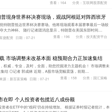
查看：
164
分类：
互联网股票配资
特朗普现身世界杯决赛现场，观战阿根廷对阵西班牙
统特朗普抵达世界杯决赛赛场。他将现场观看本届赛事最后一场较
大力神杯。 随行记者团消息显示，特朗普在美国东部时间....
查看：
196
分类：
按天配资平台
富捷配资
日期：07-21
下载 市场调整未改基本面 稳预期合力正加速集结
，权威，专业，及时，全面，助您挖掘潜力主题机会！ 市场调整未
结 ◎记者 郭成林 近期，A股市场宽幅震荡，前期....
查看：
158
分类：
国汇策略
来源：新百富策略
日期：07-21
上市在即 个人投资者包揽近八成份额
投资者在ETF中的“戏码”仍在持续增加。 根据证券时报记者统计，本