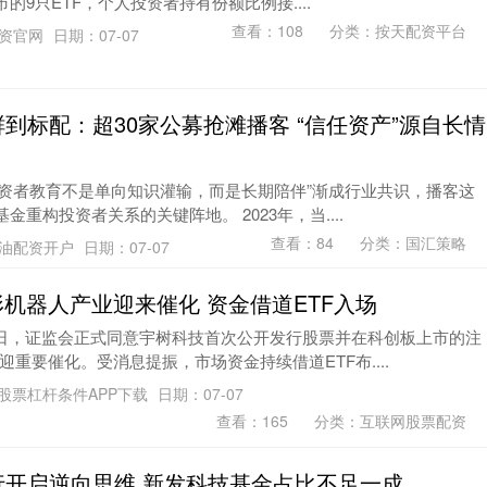
市的9只ETF，个人投资者持有份额比例接....
查看：
108
分类：
按天配资平台
配资官网
日期：07-07
到标配：超30家公募抢滩播客 “信任资产”源自长情
“投资者教育不是单向知识灌输，而是长期陪伴”渐成行业共识，播客这
金重构投资者关系的关键阵地。 2023年，当....
查看：
84
分类：
国汇策略
油配资开户
日期：07-07
形机器人产业迎来催化 资金借道ETF入场
月2日，证监会正式同意宇树科技首次公开发行股票并在科创板上市的注
重要催化。受消息提振，市场资金持续借道ETF布....
股票杠杆条件APP下载
日期：07-07
查看：
165
分类：
互联网股票配资
行开启逆向思维 新发科技基金占比不足一成