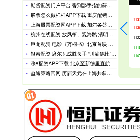
期货配资门户平台 香到舔手指的蒜香鸡翅：从腌制到油炸的详细攻
股票怎么做杠杆APP下载 重庆配镜优选雷曼森眼镜，南岸巴南渝
上海股票配资网APP下载 加尔各答：黄姜入魂的孟加拉鱼咖喱
杭州在线配资 放风筝、观海鸥 清明踏青尽享春日勃勃生机
巨龙配资 电影《万桐书》北京首映 李健、刘之冰出席现场
银泰配资 席尔瓦成胜负手 “川渝德比”蓉城3:3绝平铜梁龙｜
涨8配资APP下载 北京至新德里直航何时恢复？外交部回应
盈通策略官网 历届天元在上海共叙中国围棋天元赛记忆：“这里有